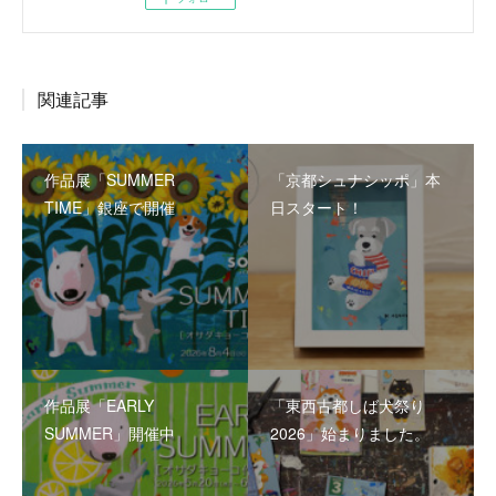
関連記事
作品展「SUMMER
「京都シュナシッポ」本
TIME」銀座で開催
日スタート！
作品展「EARLY
「東西古都しば犬祭り
SUMMER」開催中
2026」始まりました。