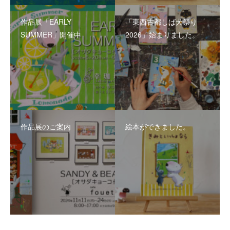
作品展「EARLY
「東西古都しば犬祭り
SUMMER」開催中
2026」始まりました。
作品展のご案内
絵本ができました。