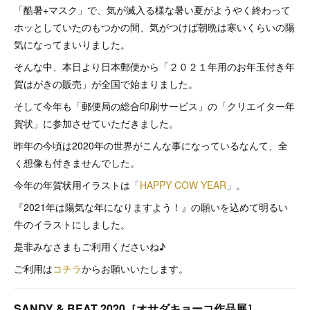
「酷暑+マスク」で、気が滅入る様な暑い夏がようやく終わって
ホッとしていたのもつかの間、気がつけば朝晩は寒いくらいの陽
気になってまいりました。
そんな中、本日より日本郵便から「２０２１年用のお年玉付き年
賀はがきの販売」が全国で始まりました。
そして今年も「郵便局の総合印刷サービス」の「クリエイター年
賀状」に参加させていただきました。
昨年の今頃は2020年の世界がこんな事になっているなんて、全
く想像も付きませんでした。
今年の年賀状用イラストは「
HAPPY COW YEAR
」。
『2021年は陽気な年になりますよう！』の願いを込めて明るい
牛のイラストにしました。
是非みなさまもご利用くださいね♪
ご利用は
コチラ
からお願いいたします。
SANDY & BEAT 2020［オサダキョーコ作品展］