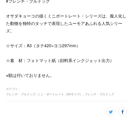
#フレンチ・ブルドッグ
オサダキョーコの描くミニポートレート・シリーズは、擬人化し
た動物を独特のタッチで表現したユーモアあふれる人気シリー
ズ。
☆サイズ：A3（タテ420×ヨコ297mm）
☆素 材：フォトマット紙（顔料系インクジェット出力）
※額は付いておりません。
カテゴリ
：
フレンチ・ブルドッグ
ミニ・ポートレート（A3サイズ）
フレンチ・ブルドッグ