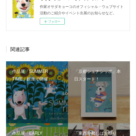
作家オサダキョーコのオフィシャル・ウェブサイト
活動のご紹介やイベント出展のお知らせなど。
フォロー
関連記事
作品展「SUMMER
「京都シュナシッポ」本
TIME」銀座で開催
日スタート！
作品展「EARLY
「東西古都しば犬祭り