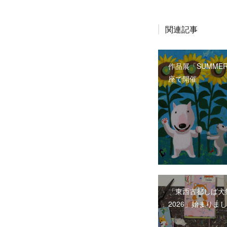
関連記事
作品展「SUMMER
座で開催
「東西古都しば犬
2026」始まりま