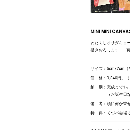
MINI MINI CANVA
わたくしオサダキョ
描きおろします！（
サイズ：5cmx7c
価 格：3,240円。
納 期：完成まで1ヶ
（お誕生日など、
備 考：頭に何か乗
特 典：てづバ会場で