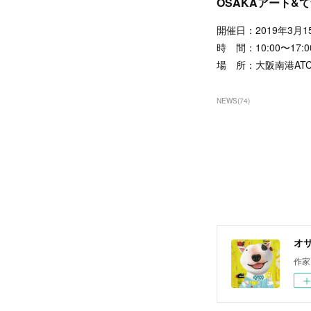
OSAKAアート&てづ
開催日：2019年3月
時 間：10:00〜17:
場 所：大阪南港ATC
NEWS
(
74
)
オサ
作家