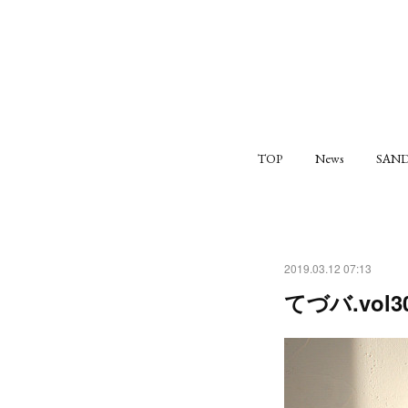
TOP
News
SAND
2019.03.12 07:13
てづバ.vol3