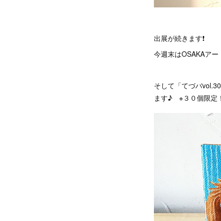
出展が続きます❗️
今週末はOSAKAア
そして「てづバvol
ます♪ ※３０個限