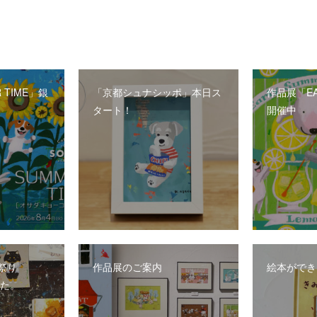
 TIME」銀
「京都シュナシッポ」本日ス
作品展「EA
タート！
開催中
祭り
作品展のご案内
絵本ができ
した。