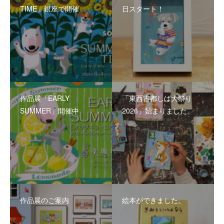
TIME」銀座で開催
日スタート！
作品展「EARLY
「東西古都しば犬祭り
SUMMER」開催中
2026」始まりました。
作品展のご案内
絵本ができました。