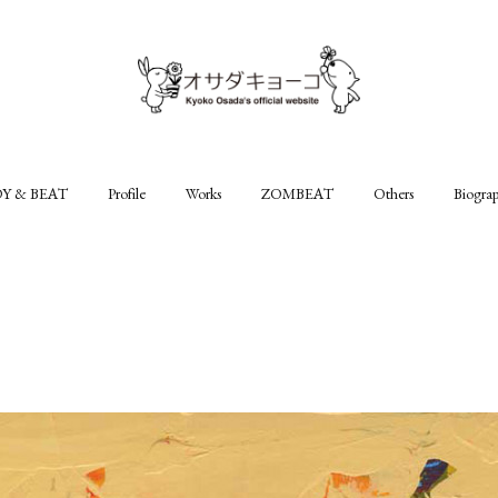
Y & BEAT
Profile
Works
ZOMBEAT
Others
Biogra