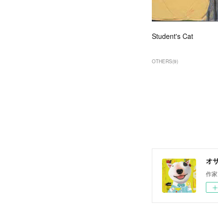
Student's Cat
OTHERS
(
9
)
オサ
作家