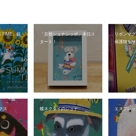
 TIME」銀
「京都シュナシッポ」本日ス
リボンマグ
タート！
保護猫をサ
クス
蝶ネクタイのシュナ
エスプレ