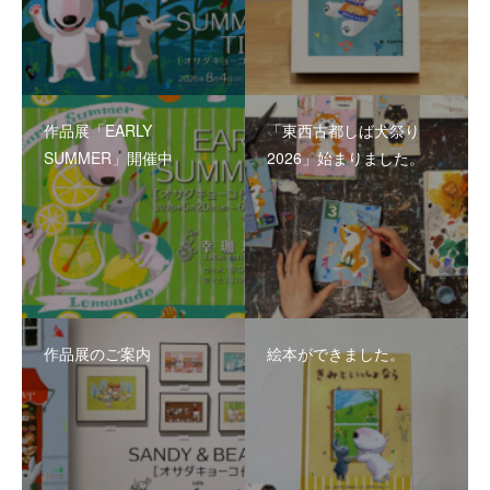
作品展「EARLY
「東西古都しば犬祭り
SUMMER」開催中
2026」始まりました。
作品展のご案内
絵本ができました。