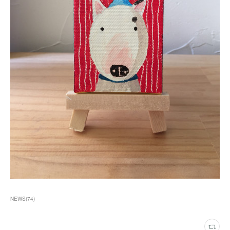
NEWS
(
74
)