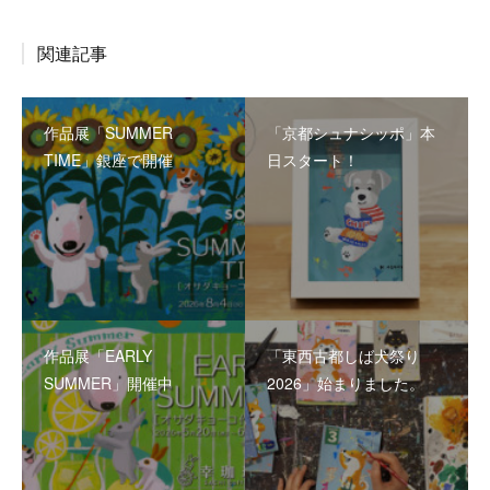
関連記事
作品展「SUMMER
「京都シュナシッポ」本
TIME」銀座で開催
日スタート！
作品展「EARLY
「東西古都しば犬祭り
SUMMER」開催中
2026」始まりました。